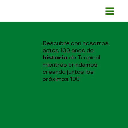
Descubre con nosotros
estos 100 años de
historia
de Tropical
mientras brindamos
creando juntos los
próximos 100